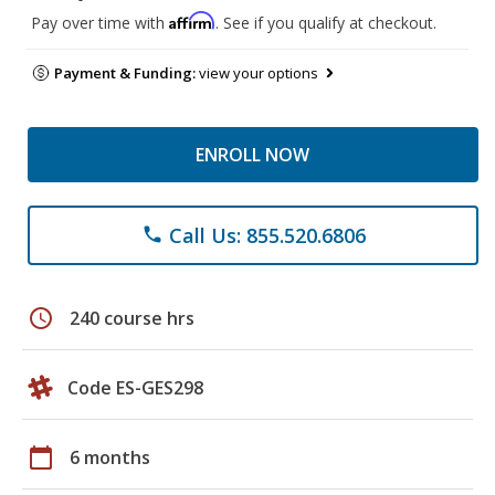
Affirm
Pay over time with
. See if you qualify at checkout.
Payment & Funding:
view your options
ENROLL NOW
Call Us: 855.520.6806
phone
schedule
240 course hrs
Code ES-GES298
calendar_today
6 months