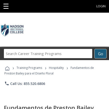
☰
LOGIN
Search
Go
Career
Training
›
›
›
Programs
Training Programs
Hospitality
Fundamentos de
Preston Bailey para el Diseño Floral
phone
Call Us: 855.520.6806
Fundamentos de Preston Bailey