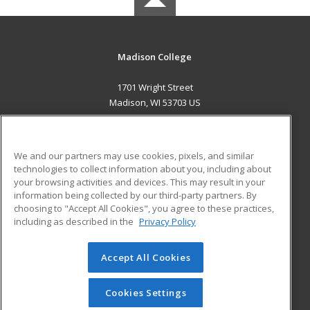
Madison College
1701 Wright Street
Madison, WI 53703 US
MAIN CONTENT
Career Training
We and our partners may use cookies, pixels, and similar
technologies to collect information about you, including about
ADDITIONAL RESOURCES
your browsing activities and devices. This may result in your
information being collected by our third-party partners. By
Military
Student Blog
choosing to "Accept All Cookies", you agree to these practices,
Financial Assistance
including as described in the
Privacy Policy
Help
Accept All Cookies
© 2026 ed2go, a division of Cengage Learning. All rights
reserved. The material on this site cannot be reproduced or
redistributed unless you have obtained prior written
Cookies Settings
permission from Cengage Learning.
Privacy Policy