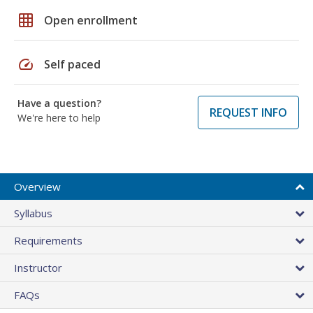
grid_on
Open enrollment
speed
Self paced
Have a question?
REQUEST INFO
We're here to help
Overview
Syllabus
Requirements
Instructor
FAQs