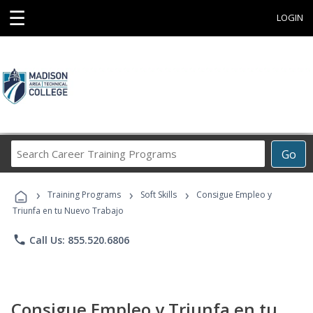
☰
LOGIN
Search
Go
Career
Training
›
›
›
Programs
Training Programs
Soft Skills
Consigue Empleo y
Triunfa en tu Nuevo Trabajo
phone
Call Us: 855.520.6806
Consigue Empleo y Triunfa en tu