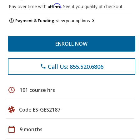
Affirm
Pay over time with
. See if you qualify at checkout.
Payment & Funding:
view your options
ENROLL NOW
Call Us: 855.520.6806
phone
schedule
191 course hrs
Code ES-GES2187
calendar_today
9 months