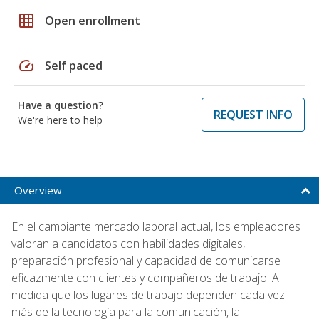
grid_on
Open enrollment
speed
Self paced
Have a question?
REQUEST INFO
We're here to help
Overview
En el cambiante mercado laboral actual, los empleadores
valoran a candidatos con habilidades digitales,
preparación profesional y capacidad de comunicarse
eficazmente con clientes y compañeros de trabajo. A
medida que los lugares de trabajo dependen cada vez
más de la tecnología para la comunicación, la