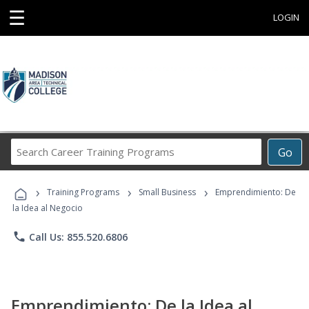
☰
LOGIN
Search
Go
Career
Training
›
›
›
Programs
Training Programs
Small Business
Emprendimiento: De
la Idea al Negocio
phone
Call Us: 855.520.6806
Emprendimiento: De la Idea al