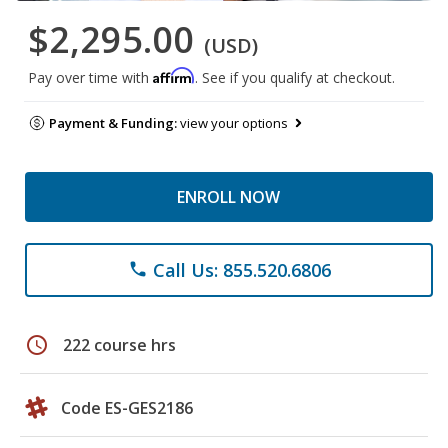
$2,295.00
(USD)
Affirm
Pay over time with
. See if you qualify at checkout.
Payment & Funding:
view your options
ENROLL NOW
Call Us: 855.520.6806
phone
schedule
222 course hrs
Code ES-GES2186