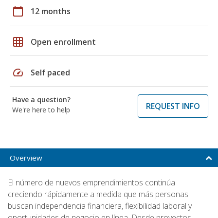
calendar_today
12 months
grid_on
Open enrollment
speed
Self paced
Have a question?
REQUEST INFO
We're here to help
Overview
El número de nuevos emprendimientos continúa
creciendo rápidamente a medida que más personas
buscan independencia financiera, flexibilidad laboral y
oportunidades de negocio en línea. Desde proyectos