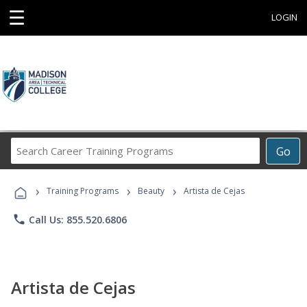
☰
LOGIN
Search
Go
Career
Training
›
›
›
Programs
Training Programs
Beauty
Artista de Cejas
phone
Call Us: 855.520.6806
Artista de Cejas